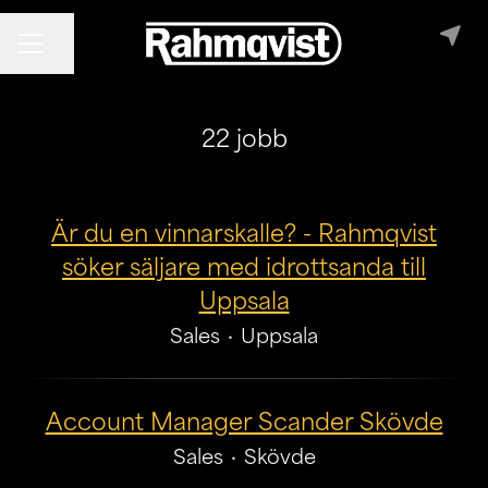
Dela sidan
KARRIÄRMENY
22 jobb
Är du en vinnarskalle? - Rahmqvist
söker säljare med idrottsanda till
Uppsala
Sales
·
Uppsala
Account Manager Scander Skövde
Sales
·
Skövde